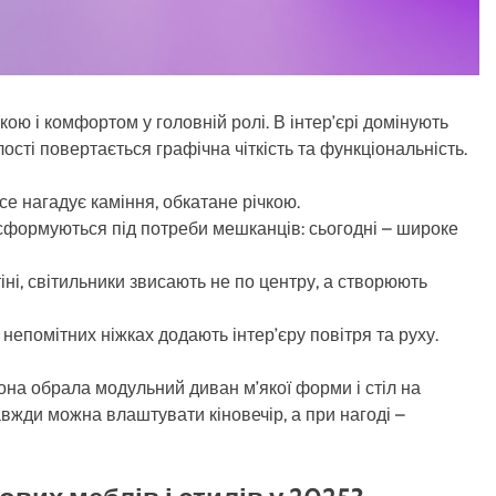
ою і комфортом у головній ролі. В інтер’єрі домінують
глості повертається графічна чіткість та функціональність.
все нагадує каміння, обкатане річкою.
ансформуються під потреби мешканців: сьогодні – широке
тіні, світильники звисають не по центру, а створюють
 непомітних ніжках додають інтер’єру повітря та руху.
вона обрала модульний диван м’якої форми і стіл на
авжди можна влаштувати кіновечір, а при нагоді –