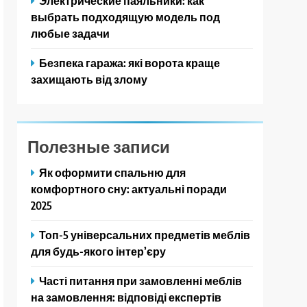
Электрические паяльники: как
выбрать подходящую модель под
любые задачи
Безпека гаража: які ворота краще
захищають від злому
Полезные записи
Як оформити спальню для
комфортного сну: актуальні поради
2025
Топ-5 універсальних предметів меблів
для будь-якого інтер’єру
Часті питання при замовленні меблів
на замовлення: відповіді експертів