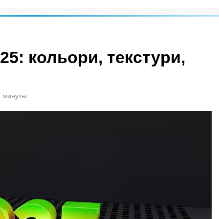
025: кольори, текстури,
1 минуты