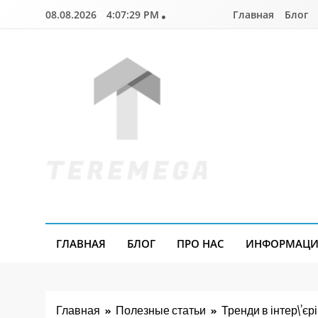
Перейти
08.08.2026
4:07:30 PM
Главная
Блог
к
содержимому
Teremega.if.ua
ГЛАВНАЯ
БЛОГ
ПРО НАС
ИНФОРМАЦИЯ
Главная
Полезные статьи
Тренди в інтер\’єр