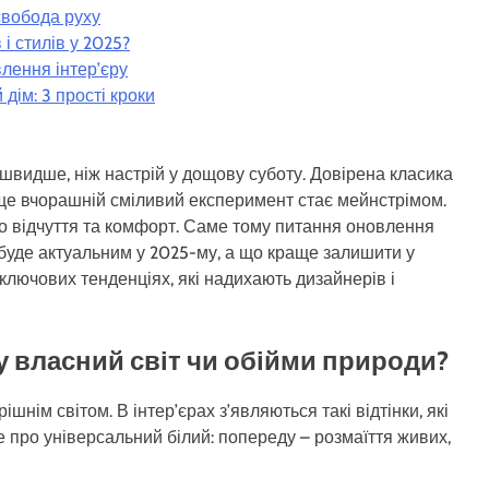
 свобода руху
і стилів у 2025?
влення інтер’єру
дім: 3 прості кроки
я швидше, ніж настрій у дощову суботу. Довірена класика
 ще вчорашній сміливий експеримент стає мейнстрімом.
ро відчуття та комфорт. Саме тому питання оновлення
 буде актуальним у 2025-му, а що краще залишити у
лючових тенденціях, які надихають дизайнерів і
 у власний світ чи обійми природи?
шнім світом. В інтер’єрах з’являються такі відтінки, які
 про універсальний білий: попереду – розмаїття живих,