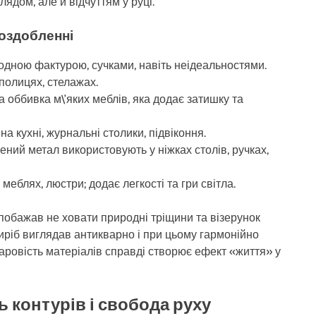
ядом, але й відчуттям у руці.
 оздобленні
дною фактурою, сучками, навіть неідеальностями.
 полицях, стелажах.
 оббивка м\’яких меблів, яка додає затишку та
на кухні, журнальні столики, підвіконня.
ений метал використовують у ніжках столів, ручках,
меблях, люстри; додає легкості та гри світла.
е побажав не ховати природні тріщини та візерунок
иріб виглядав антикварно і при цьому гармонійно
аровість матеріалів справді створює ефект «життя» у
ь контурів і свобода руху