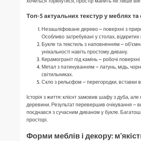
хочеться торкнутися, простір манить не лише вигл
Топ-5 актуальних текстур у меблях та
Незашліфоване дерево – поверхні з приро
Особливо затребувані у столах, відкритих
Букле та текстиль з наповненням – об’ємна
унікальності навіть простому дивану.
Керамограніт під камінь – робочі поверхні 
Метал з патинуванням – латунь, мідь, чорн
світильниках.
Скло з рельєфом – перегородки, вставки в 
Історія з життя: клієнт замовив шафу з дуба, ал
деревини. Результат перевершив очікування – в
поєднався з сучасним диваном у букле. Багатош
просторі.
Форми меблів і декору: м’якіст