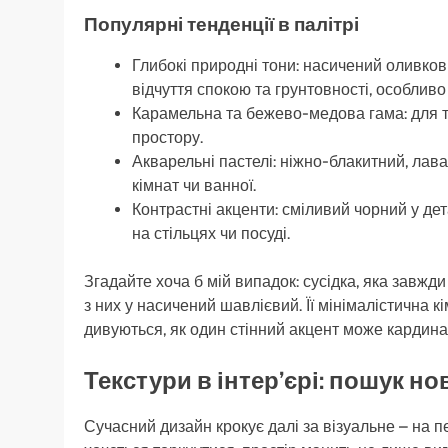
Популярні тенденції в палітрі
Глибокі природні тони: насичений оливков
відчуття спокою та грунтовності, особливо 
Карамельна та бежево-медова гама: для ти
простору.
Акварельні пастелі: ніжно-блакитний, лав
кімнат чи ванної.
Контрастні акценти: сміливий чорний у де
на стільцях чи посуді.
Згадайте хоча б мій випадок: сусідка, яка завжд
з них у насичений шавлієвий. Її мінімалістична к
дивуються, як один стінний акцент може кардин
Текстури в інтер’єрі: пошук но
Сучасний дизайн крокує далі за візуальне – на 