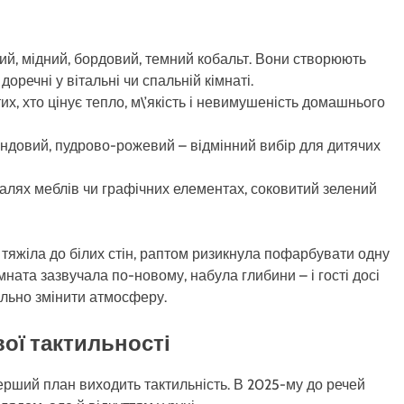
ий, мідний, бордовий, темний кобальт. Вони створюють
доречні у вітальні чи спальній кімнаті.
х, хто цінує тепло, м\’якість і невимушеність домашнього
андовий, пудрово-рожевий – відмінний вибір для дитячих
талях меблів чи графічних елементах, соковитий зелений
и тяжіла до білих стін, раптом ризикнула пофарбувати одну
імната зазвучала по-новому, набула глибини – і гості досі
ально змінити атмосферу.
вої тактильності
перший план виходить тактильність. В 2025-му до речей