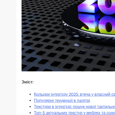
Зміст:
Кольори інтер’єру 2025: втеча у власний с
Популярні тенденції в палітрі
Текстури в інтер’єрі: пошук нової тактильн
Топ-5 актуальних текстур у меблях та озд