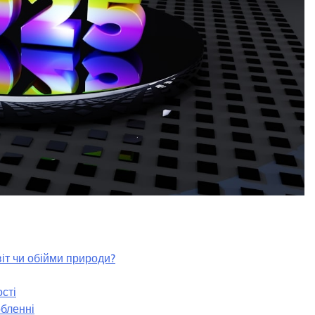
віт чи обійми природи?
ості
обленні