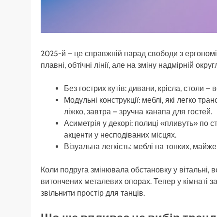
2025-й – це справжній парад свободи з ергономік
плавні, обтічні лінії, але на зміну надмірній окру
Без гострих кутів: дивани, крісла, столи – 
Модульні конструкції: меблі, які легко тр
ліжко, завтра – зручна канапа для гостей.
Асиметрія у декорі: полиці «пливуть» по с
акценти у несподіваних місцях.
Візуальна легкість: меблі на тонких, майже
Коли подруга змінювала обстановку у вітальні, 
витончених металевих опорах. Тепер у кімнаті з
звільнити простір для танців.