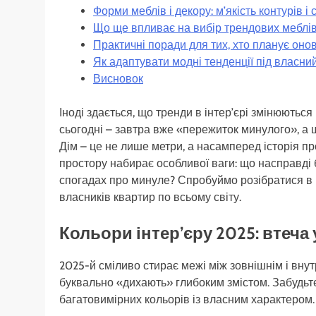
Форми меблів і декору: м’якість контурів і
Що ще впливає на вибір трендових меблів 
Практичні поради для тих, хто планує оно
Як адаптувати модні тенденції під власний 
Висновок
Іноді здається, що тренди в інтер’єрі змінюютьс
сьогодні – завтра вже «пережиток минулого», а
Дім – це не лише метри, а насамперед історія п
простору набирає особливої ваги: що насправді
спогадах про минуле? Спробуймо розібратися в к
власників квартир по всьому світу.
Кольори інтер’єру 2025: втеча
2025-й сміливо стирає межі між зовнішнім і внутрі
буквально «дихають» глибоким змістом. Забудьте
багатовимірних кольорів із власним характером.