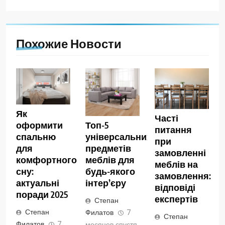
Похожие Новости
Як
Часті
оформити
Топ-5
питання
спальню
універсальних
при
для
предметів
замовленні
комфортного
меблів для
меблів на
сну:
будь-якого
замовлення:
актуальні
інтер’єру
відповіді
поради 2025
експертів
Степан
Степан
Филатов
7
Степан
Филатов
7
месяцев спустя