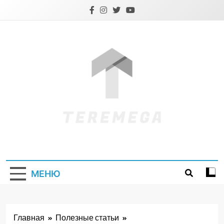
Перейти
к
содержимому
Teremega.if.ua
МЕНЮ
Главная
Полезные статьи