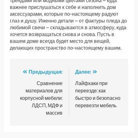
трендами или модными цветами сезона – куда
важнее прислушаться к себе и наполнить дом
аксессуарами, которые по-настоящему радуют
глаз и душу. Именно детали – от фактуры пледа до
любимой свечи – складываются в атмосферу, куда
хочется возвращаться снова и снова. Пусть в
вашем доме всегда будет место для вещей,
делающих пространство по-настоящему вашим.
Навигация
Предыдущая:
Далее:
по
Сравнение
Лайфхаки при
материалов для
переезде: как
записям
корпусной мебели:
быстро и безопасно
ЛДСП, МДФ и
перевезти мебель
массив