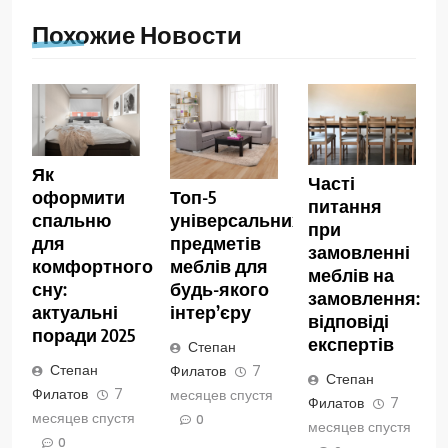
Похожие Новости
Як
Часті
оформити
Топ-5
питання
спальню
універсальних
при
для
предметів
замовленні
комфортного
меблів для
меблів на
сну:
будь-якого
замовлення:
актуальні
інтер’єру
відповіді
поради 2025
експертів
Степан
Степан
Филатов
7
Степан
Филатов
7
месяцев спустя
Филатов
7
месяцев спустя
0
месяцев спустя
0