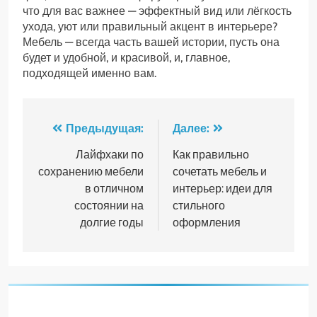
что для вас важнее — эффектный вид или лёгкость
ухода, уют или правильный акцент в интерьере?
Мебель — всегда часть вашей истории, пусть она
будет и удобной, и красивой, и, главное,
подходящей именно вам.
Навигация
Предыдущая:
Далее:
по
Лайфхаки по
Как правильно
сохранению мебели
сочетать мебель и
записям
в отличном
интерьер: идеи для
состоянии на
стильного
долгие годы
оформления