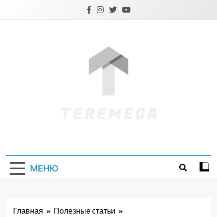
Перейти
к
содержимому
Teremega.if.ua
МЕНЮ
Главная
Полезные статьи