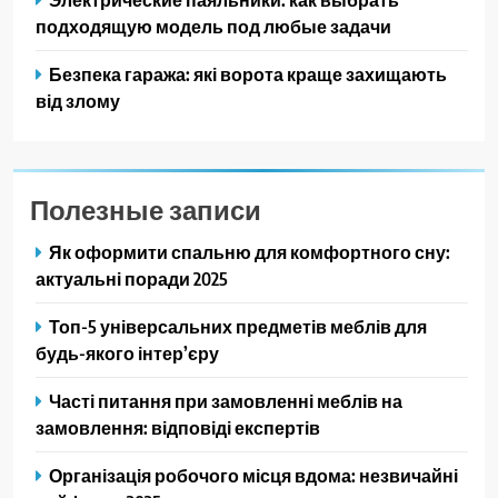
подходящую модель под любые задачи
Безпека гаража: які ворота краще захищають
від злому
Полезные записи
Як оформити спальню для комфортного сну:
актуальні поради 2025
Топ-5 універсальних предметів меблів для
будь-якого інтер’єру
Часті питання при замовленні меблів на
замовлення: відповіді експертів
Організація робочого місця вдома: незвичайні