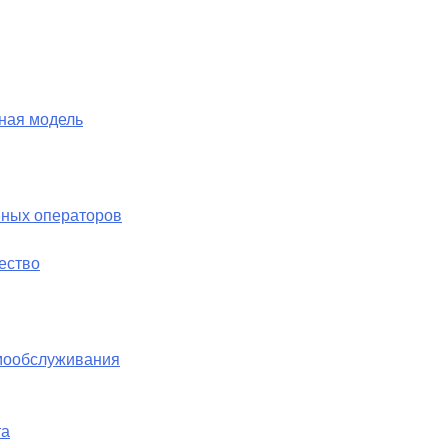
ная модель
шных операторов
ество
амообслуживания
та