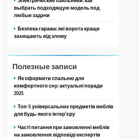
Электрические паяльники: как
выбрать подходящую модель под
любые задачи
Безпека гаража: які ворота краще
захищають від злому
Полезные записи
Як оформити спальню для
комфортного сну: актуальні поради
2025
Топ-5 універсальних предметів меблів
для будь-якого інтер’єру
Часті питання при замовленні меблів
на замовлення: відповіді експертів