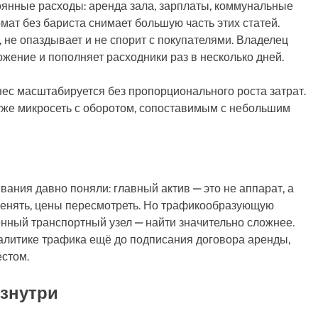
янные расходы: аренда зала, зарплаты, коммунальные
рмат без бариста снимает большую часть этих статей.
, не опаздывает и не спорит с покупателями. Владелец
жение и пополняет расходники раз в несколько дней.
нес масштабируется без пропорционального роста затрат.
 уже микросеть с оборотом, сопоставимым с небольшим
ния давно поняли: главный актив — это не аппарат, а
менять, цены пересмотреть. Но трафикообразующую
енный транспортный узел — найти значительно сложнее.
 аналитике трафика ещё до подписания договора аренды,
естом.
изнутри