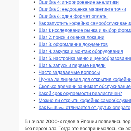
Ошибка 4: игнорирование аналитики
Ошибка 5: недооценка маркетинга точки
Ошибка 6: один формат оплаты
Как запустить кофейню самообслуживани
Шаг 1: исследование рынка и выбор форм
Шаг 2: поиск и оценка локации
Шаг 3: оформление документов
Шаг 4: закупка и монтаж оборудования
Шаг 5: настройка меню и ценообразовани
Шаг 6: запуск и первые недели
Часто задаваемые вопросы
Нужна ли лицензия для открытия кофейн
Сколько времени занимает обслуживание
Какой срок окупаемости реалистичен?
Можно ли открыть кофейню самообслужив
Как FastKava отличается от других операт
В начале 2000-х годов в Японии появились пе
без персонала. Тогда это воспринималось как э