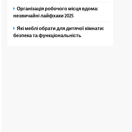
Організація робочого місця вдома:
незвичайні лайфхаки 2025
Які меблі обрати для дитячої кімнати:
безпека та функціональність