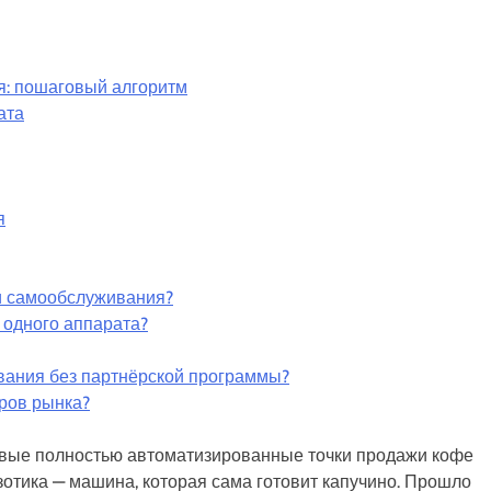
я: пошаговый алгоритм
ата
я
и самообслуживания?
 одного аппарата?
ания без партнёрской программы?
оров рынка?
рвые полностью автоматизированные точки продажи кофе
кзотика — машина, которая сама готовит капучино. Прошло