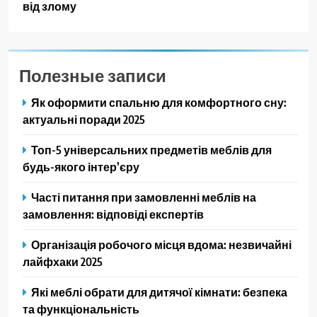
від злому
Полезные записи
Як оформити спальню для комфортного сну:
актуальні поради 2025
Топ-5 універсальних предметів меблів для
будь-якого інтер’єру
Часті питання при замовленні меблів на
замовлення: відповіді експертів
Організація робочого місця вдома: незвичайні
лайфхаки 2025
Які меблі обрати для дитячої кімнати: безпека
та функціональність