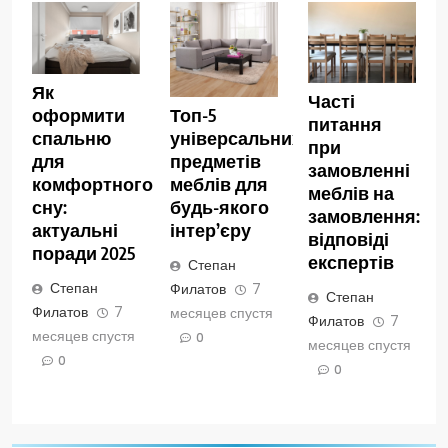
Як
Часті
оформити
Топ-5
питання
спальню
універсальних
при
для
предметів
замовленні
комфортного
меблів для
меблів на
сну:
будь-якого
замовлення:
актуальні
інтер’єру
відповіді
поради 2025
експертів
Степан
Степан
Филатов
7
Степан
Филатов
7
месяцев спустя
Филатов
7
месяцев спустя
0
месяцев спустя
0
0