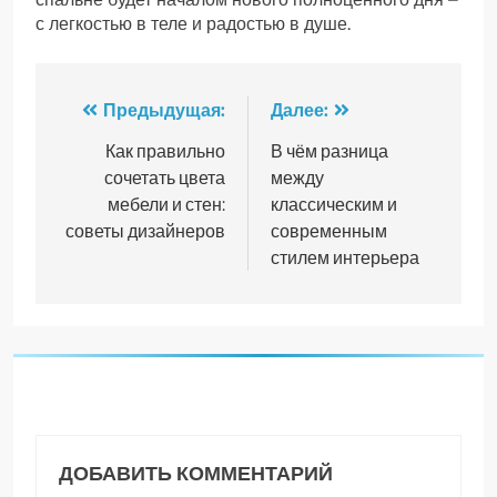
с легкостью в теле и радостью в душе.
Навигация
Предыдущая:
Далее:
по
Как правильно
В чём разница
сочетать цвета
между
записям
мебели и стен:
классическим и
советы дизайнеров
современным
стилем интерьера
ДОБАВИТЬ КОММЕНТАРИЙ