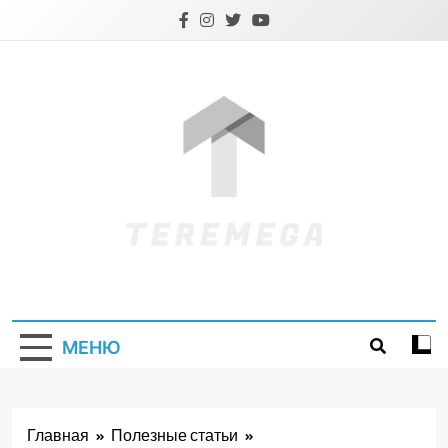
Перейти
к
содержимому
Teremega.if.ua
МЕНЮ
Главная
Полезные статьи