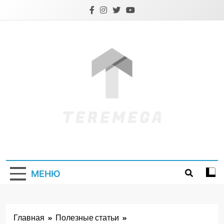
Перейти
к
содержимому
Teremega.if.ua
МЕНЮ
Главная
Полезные статьи