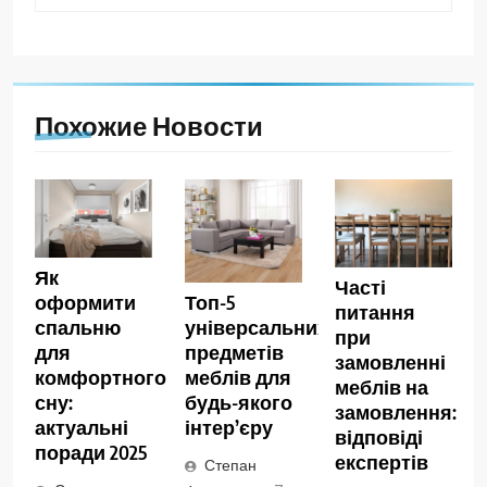
Похожие Новости
Як
Часті
оформити
Топ-5
питання
спальню
універсальних
при
для
предметів
замовленні
комфортного
меблів для
меблів на
сну:
будь-якого
замовлення:
актуальні
інтер’єру
відповіді
поради 2025
експертів
Степан