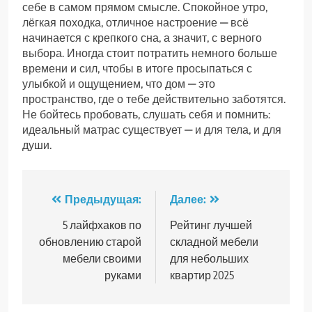
себе в самом прямом смысле. Спокойное утро,
лёгкая походка, отличное настроение — всё
начинается с крепкого сна, а значит, с верного
выбора. Иногда стоит потратить немного больше
времени и сил, чтобы в итоге просыпаться с
улыбкой и ощущением, что дом — это
пространство, где о тебе действительно заботятся.
Не бойтесь пробовать, слушать себя и помнить:
идеальный матрас существует — и для тела, и для
души.
Навигация
Предыдущая:
Далее:
по
5 лайфхаков по
Рейтинг лучшей
обновлению старой
складной мебели
записям
мебели своими
для небольших
руками
квартир 2025