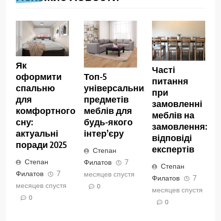
Як
Часті
оформити
Топ-5
питання
спальню
універсальних
при
для
предметів
замовленні
комфортного
меблів для
меблів на
сну:
будь-якого
замовлення:
актуальні
інтер’єру
відповіді
поради 2025
експертів
Степан
Степан
Филатов
7
Степан
Филатов
7
месяцев спустя
Филатов
7
месяцев спустя
0
месяцев спустя
0
0