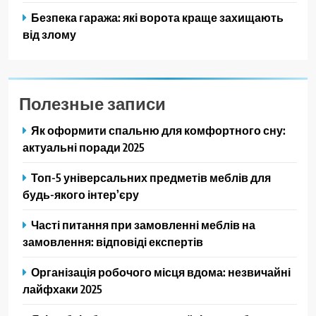
Безпека гаража: які ворота краще захищають
від злому
Полезные записи
Як оформити спальню для комфортного сну:
актуальні поради 2025
Топ-5 універсальних предметів меблів для
будь-якого інтер’єру
Часті питання при замовленні меблів на
замовлення: відповіді експертів
Організація робочого місця вдома: незвичайні
лайфхаки 2025