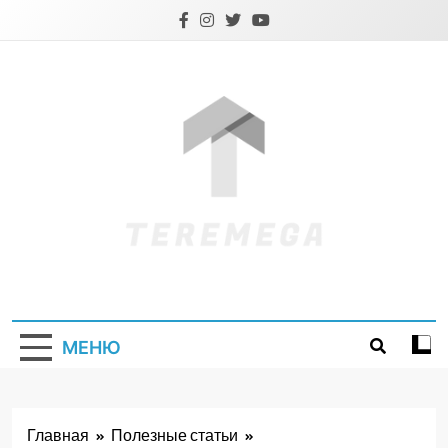
Перейти
к
содержимому
Teremega.if.ua
МЕНЮ
Главная
Полезные статьи