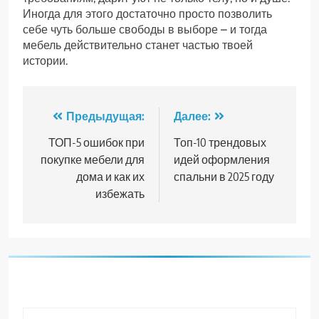
Иногда для этого достаточно просто позволить
себе чуть больше свободы в выборе – и тогда
мебель действительно станет частью твоей
истории.
Навигация
Предыдущая:
Далее:
по
ТОП-5 ошибок при
Топ-10 трендовых
покупке мебели для
идей оформления
записям
дома и как их
спальни в 2025 году
избежать