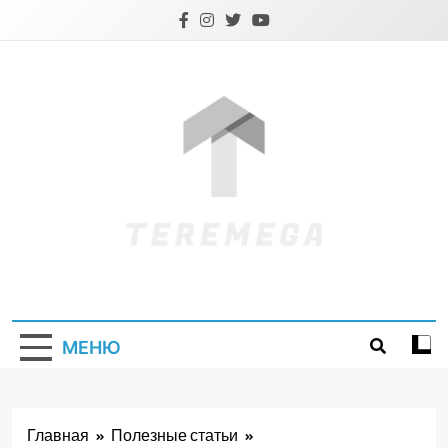
Перейти
к
содержимому
Teremega.if.ua
МЕНЮ
Главная
Полезные статьи