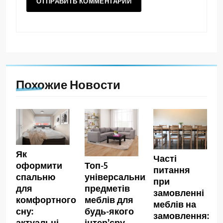
Похожие Новости
Як
Часті
оформити
Топ-5
питання
спальню
універсальних
при
для
предметів
замовленні
комфортного
меблів для
меблів на
сну:
будь-якого
замовлення:
актуальні
інтер’єру