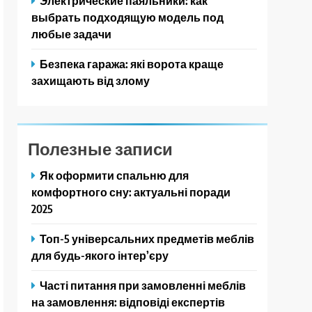
Электрические паяльники: как
выбрать подходящую модель под
любые задачи
Безпека гаража: які ворота краще
захищають від злому
Полезные записи
Як оформити спальню для
комфортного сну: актуальні поради
2025
Топ-5 універсальних предметів меблів
для будь-якого інтер’єру
Часті питання при замовленні меблів
на замовлення: відповіді експертів