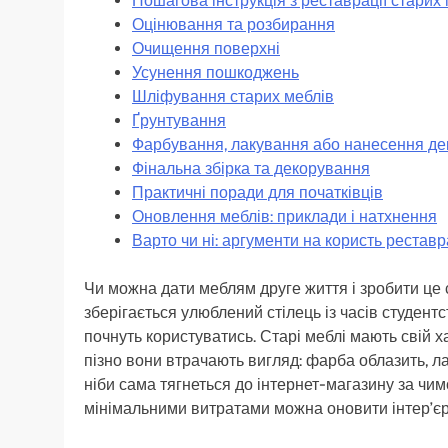
Пошагова інструкція з реставрації старих
Оцінювання та розбирання
Очищення поверхні
Усунення пошкоджень
Шліфування старих меблів
Ґрунтування
Фарбування, лакування або нанесення де
Фінальна збірка та декорування
Практичні поради для початківців
Оновлення меблів: приклади і натхнення
Варто чи ні: аргументи на користь реставр
Чи можна дати меблям друге життя і зробити це с
зберігається улюблений стілець із часів студентст
почнуть користуватись. Старі меблі мають свій х
пізно вони втрачають вигляд: фарба облазить, л
ніби сама тягнеться до інтернет-магазину за чимо
мінімальними витратами можна оновити інтер’єр,