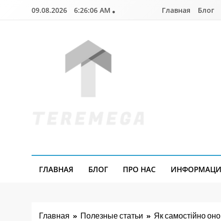
Перейти
09.08.2026
6:26:07 AM
Главная
Блог
к
содержимому
Teremega.if.ua
ГЛАВНАЯ
БЛОГ
ПРО НАС
ИНФОРМАЦИЯ
Главная
Полезные статьи
Як самостійно онов