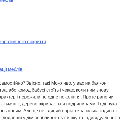
 меблів
коративного покриття
ації меблів
амостійно? Звісно, так! Можливо, у вас на балконі
ва, або комод бабусі стоїть і чекає, коли ним знову
арактер і пережили не одне покоління. Проте рано чи
ак тьмяніє, дерево вкривається подряпинами. Тоді рука
сь новим. Але це не єдиний варіант: за кілька годин і з
 додавши у дім особливого затишку та індивідуальності.