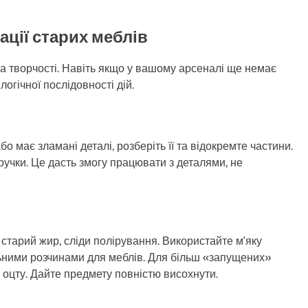
ації старих меблів
 творчості. Навіть якщо у вашому арсеналі ще немає
огічної послідовності дій.
о має зламані деталі, розберіть її та відокремте частини.
, ручки. Це дасть змогу працювати з деталями, не
, старий жир, сліди полірування. Використайте м’яку
льними розчинами для меблів. Для більш «запущених»
 оцту. Дайте предмету повністю висохнути.