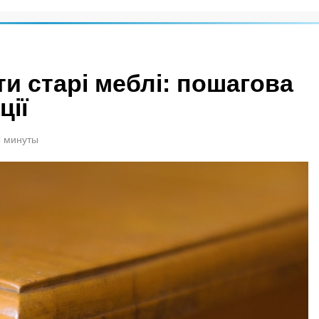
и старі меблі: пошагова
ції
1 минуты