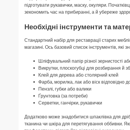
підготувати рукавички, маску, окуляри. Початків
зекономить час на прибиранні, а й убереже здоро
Необхідні інструменти та мат
Стандартний набір для реставрації старих мебл
магазині. Ось базовий список інструментів, які з
Шліфувальний папір різної зернистості 
Викрутки, плоскогубці для розбирання й з
Клей для дерева або столярний клей
Фарба, морилка, лак або віск відповідно д
Пензлі, губки або валики
Ґрунтовка (за потреби)
Серветки, ганчірки, рукавички
Додатково може знадобитися шпаклівка для дріб
тканина чи шкіра для перетягування оббивки. Я