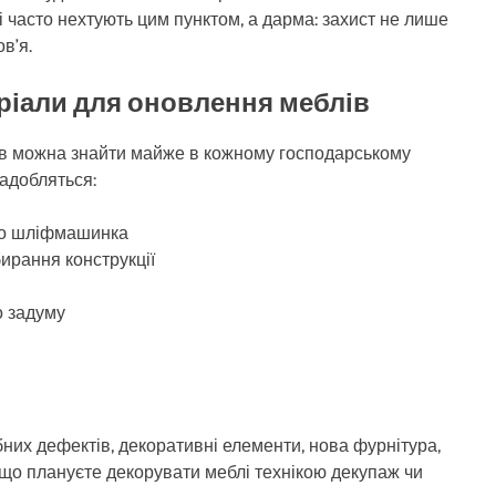
ці часто нехтують цим пунктом, а дарма: захист не лише
в’я.
еріали для оновлення меблів
ів можна знайти майже в кожному господарському
надобляться:
або шліфмашинка
бирання конструкції
о задуму
них дефектів, декоративні елементи, нова фурнітура,
кщо плануєте декорувати меблі технікою декупаж чи