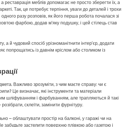
 а реставрація меблів допомагає не просто зберегти їх, а
аркеті. Так, це потребує терпіння, уваги до деталей і трохи
 одного разу розповів, як його перша робота почалася зі
-жовтою фарбою, додав м’яку подушку, і цей стілець став
, а й чудовий спосіб урізноманітнити інтер’єр, додати
є попрощатись із давнім кріслом або столиком із
врації
мета. Важливо зрозуміти, з чим маєте справу: чи є
крипи? Це визначає, які інструменти та матеріали
им шліфуванням і фарбуванням, але трапляються й такі
розібрати, склеїти, замінити фурнітуру.
ьно – облаштувати простір на балконі, у гаражі чи на
 Не забудьте застелити поверхню плівкою або газетою і