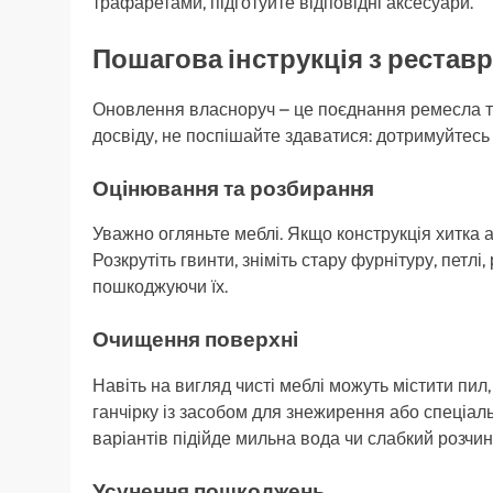
трафаретами, підготуйте відповідні аксесуари.
Пошагова інструкція з реставр
Оновлення власноруч – це поєднання ремесла та
досвіду, не поспішайте здаватися: дотримуйтесь л
Оцінювання та розбирання
Уважно огляньте меблі. Якщо конструкція хитка аб
Розкрутіть гвинти, зніміть стару фурнітуру, петлі
пошкоджуючи їх.
Очищення поверхні
Навіть на вигляд чисті меблі можуть містити пил
ганчірку із засобом для знежирення або спеціа
варіантів підійде мильна вода чи слабкий розчин
Усунення пошкоджень