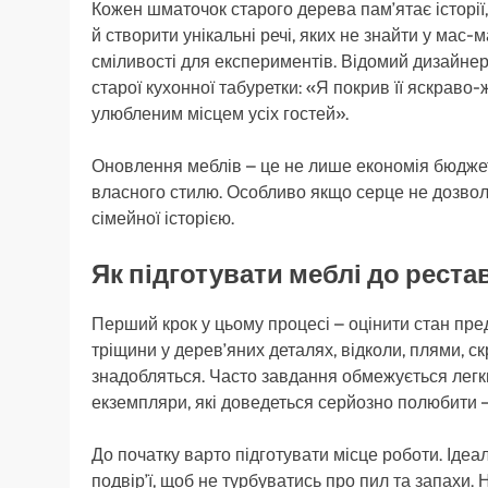
Кожен шматочок старого дерева пам’ятає історії,
й створити унікальні речі, яких не знайти у мас-м
сміливості для експериментів. Відомий дизайнер
старої кухонної табуретки: «Я покрив її яскраво
улюбленим місцем усіх гостей».
Оновлення меблів – це не лише економія бюджету
власного стилю. Особливо якщо серце не дозволя
сімейної історією.
Як підготувати меблі до реста
Перший крок у цьому процесі – оцінити стан пред
тріщини у дерев’яних деталях, відколи, плями, с
знадобляться. Часто завдання обмежується легк
екземпляри, які доведеться серйозно полюбити – 
До початку варто підготувати місце роботи. Ідеал
подвір’ї, щоб не турбуватись про пил та запахи.